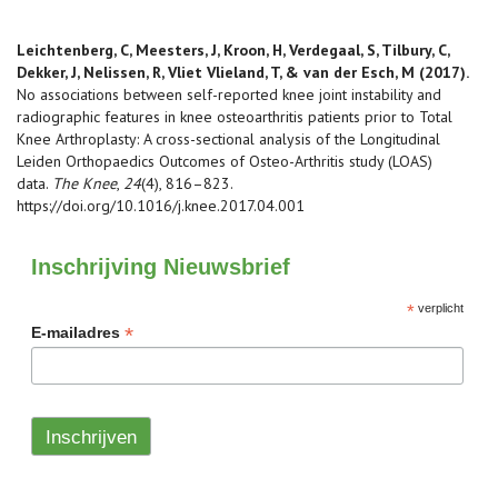
Leichtenberg, C, Meesters, J, Kroon, H, Verdegaal, S, Tilbury, C,
Dekker, J, Nelissen, R, Vliet Vlieland, T, & van der Esch, M (2017).
No associations between self-reported knee joint instability and
radiographic features in knee osteoarthritis patients prior to Total
Knee Arthroplasty: A cross-sectional analysis of the Longitudinal
Leiden Orthopaedics Outcomes of Osteo-Arthritis study (LOAS)
data.
The Knee
,
24
(4), 816–823.
https://doi.org/10.1016/j.knee.2017.04.001
Inschrijving Nieuwsbrief
*
verplicht
*
E-mailadres