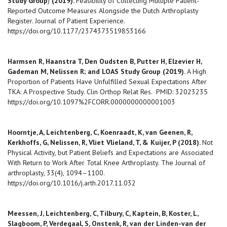
Study Group
)
(2019).
Feasibility of Collecting Multiple Patient-
Reported Outcome Measures Alongside the Dutch Arthroplasty
Register. Journal of Patient Experience.
https://doi.org/10.1177/2374373519853166
Harmsen R, Haanstra T, Den Oudsten B, Putter H, Elzevier H,
Gademan M, Nelissen R; and LOAS Study Group (2019).
A High
Proportion of Patients Have Unfulfilled Sexual Expectations After
TKA: A Prospective Study. Clin Orthop Relat Res. PMID: 32023235
https://doi.org/10.1097%2FCORR.0000000000001003
Hoorntje, A, Leichtenberg, C, Koenraadt, K, van Geenen, R,
Kerkhoffs, G, Nelissen, R, Vliet Vlieland, T, & Kuijer, P (2018).
Not
Physical Activity, but Patient Beliefs and Expectations are Associated
With Return to Work After Total Knee Arthroplasty. The Journal of
arthroplasty, 33(4), 1094–1100.
https://doi.org/10.1016/j.arth.2017.11.032
Meessen, J, Leichtenberg, C, Tilbury, C, Kaptein, B, Koster, L,
Slagboom, P, Verdegaal, S, Onstenk, R, van der Linden-van der