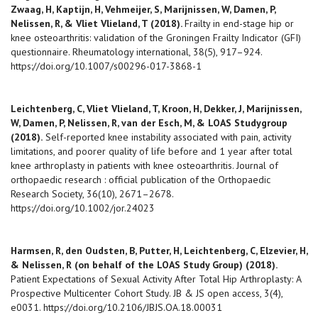
Zwaag, H, Kaptijn, H, Vehmeijer, S, Marijnissen, W, Damen, P,
Nelissen, R, & Vliet Vlieland, T (2018).
Frailty in end-stage hip or
knee osteoarthritis: validation of the Groningen Frailty Indicator (GFI)
questionnaire. Rheumatology international, 38(5), 917–924.
https://doi.org/10.1007/s00296-017-3868-1
Leichtenberg, C, Vliet Vlieland, T, Kroon, H, Dekker, J, Marijnissen,
W, Damen, P, Nelissen, R, van der Esch, M, & LOAS Studygroup
(2018).
Self-reported knee instability associated with pain, activity
limitations, and poorer quality of life before and 1 year after total
knee arthroplasty in patients with knee osteoarthritis. Journal of
orthopaedic research : official publication of the Orthopaedic
Research Society, 36(10), 2671–2678.
https://doi.org/10.1002/jor.24023
Harmsen, R, den Oudsten, B, Putter, H, Leichtenberg, C, Elzevier, H,
& Nelissen, R (on behalf of the LOAS Study Group) (2018).
Patient Expectations of Sexual Activity After Total Hip Arthroplasty: A
Prospective Multicenter Cohort Study. JB & JS open access, 3(4),
e0031.
https://doi.org/10.2106/JBJS.OA.18.00031