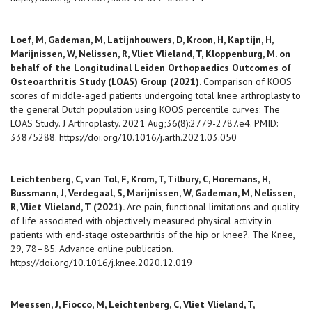
Loef, M, Gademan, M, Latijnhouwers, D, Kroon, H, Kaptijn, H,
Marijnissen, W, Nelissen, R, Vliet Vlieland, T, Kloppenburg, M. on
behalf of the Longitudinal Leiden Orthopaedics Outcomes of
Osteoarthritis Study (LOAS) Group (2021).
Comparison of KOOS
scores of middle-aged patients undergoing total knee arthroplasty to
the general Dutch population using KOOS percentile curves: The
LOAS Study. J Arthroplasty. 2021 Aug;36(8):2779-2787.e4. PMID:
33875288.
https://doi.org/10.1016/j.arth.2021.03.050
Leichtenberg, C, van Tol, F, Krom, T, Tilbury, C, Horemans, H,
Bussmann, J, Verdegaal, S, Marijnissen, W, Gademan, M, Nelissen,
R, Vliet Vlieland, T (2021).
Are pain, functional limitations and quality
of life associated with objectively measured physical activity in
patients with end-stage osteoarthritis of the hip or knee?. The Knee,
29, 78–85. Advance online publication.
https://doi.org/10.1016/j.knee.2020.12.019
Meessen, J, Fiocco, M, Leichtenberg, C, Vliet Vlieland, T,