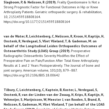
Slagboom, P, & Nelissen, R (2019).
Frailty Questionnaire Is Not a
Strong Prognostic Factor for Functional Outcomes in Hip or Knee
Arthroplasty Patients. Geriatric orthopaedic surgery & rehabilitation,
10, 2151459318808164.
https://doi.org/10.1177/2151459318808164
van de Water, R, Leichtenberg, C, Nelissen, R, Kroon, H, Kaptijn, H,
Onstenk, R, Verdegaal, S, Vliet Vlieland, T, & Gademan, M. on
behalf of the Longitudinal Leiden Orthopaedics Outcomes of
Osteoarthritis Study (LOAS) Group (2019).
Preoperative
Radiographic Osteoarthritis Severity Modifies the Effect of
Preoperative Pain on Pain/Function After Total Knee Arthroplasty:
Results at 1 and 2 Years Postoperatively. The Journal of bone and
joint surgery. American volume, 101(10), 879–887.
https://doi.org/10.2106/JBJS.18.00642
Tilbury, C, Leichtenberg, C, Kaptein, B, Koster, L, Verdegaal, S,
Onstenk, R, van der Linden-van der Zwaag, H, Krips, R, Kaptijn, H,
Vehmeijer, S, Marijnissen, W, Meester J, van Rooden, S, Brand, R,
Nelissen, R, Gademan, M, Vliet Vlieland, T (on behalf of the LOAS