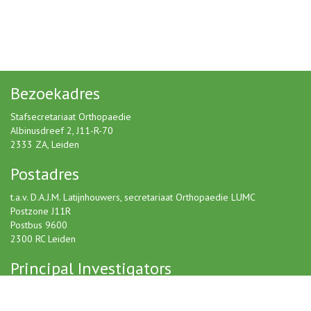
Bezoekadres
Stafsecretariaat Orthopaedie
Albinusdreef 2, J11-R-70
2333 ZA, Leiden
Postadres
t.a.v. D.A.J.M. Latijnhouwers, secretariaat Orthopaedie LUMC
Postzone J11R
Postbus 9600
2300 RC Leiden
Principal Investigators
Prof.dr. Thea Vliet Vlieland
Prof.dr. Rob Nelissen