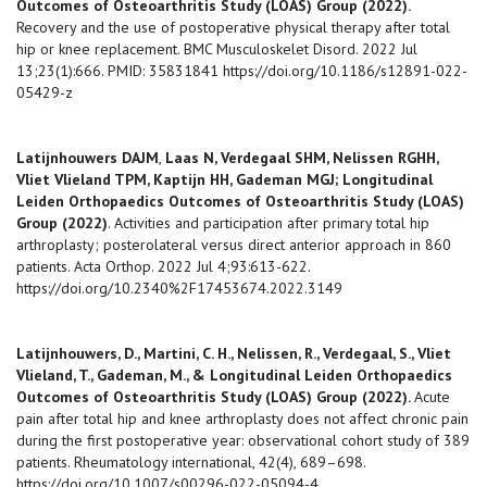
Outcomes of Osteoarthritis Study (LOAS) Group (2022).
Recovery and the use of postoperative physical therapy after total
hip or knee replacement. BMC Musculoskelet Disord. 2022 Jul
13;23(1):666. PMID: 35831841
https://doi.org/10.1186/s12891-022-
05429-z
Latijnhouwers DAJM
,
Laas N, Verdegaal SHM, Nelissen RGHH,
Vliet Vlieland TPM, Kaptijn HH, Gademan MGJ; Longitudinal
Leiden Orthopaedics Outcomes of Osteoarthritis Study (LOAS)
Group (2022)
. Activities and participation after primary total hip
arthroplasty; posterolateral versus direct anterior approach in 860
patients. Acta Orthop. 2022 Jul 4;93:613-622.
https://doi.org/10.2340%2F17453674.2022.3149
Latijnhouwers, D., Martini, C. H., Nelissen, R., Verdegaal, S., Vliet
Vlieland, T., Gademan, M., & Longitudinal Leiden Orthopaedics
Outcomes of Osteoarthritis Study (LOAS) Group (2022).
Acute
pain after total hip and knee arthroplasty does not affect chronic pain
during the first postoperative year: observational cohort study of 389
patients. Rheumatology international, 42(4), 689–698.
https://doi.org/10.1007/s00296-022-05094-4